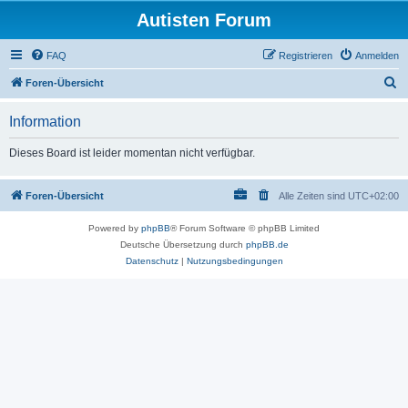
Autisten Forum
FAQ
Registrieren
Anmelden
S
Foren-Übersicht
u
Information
c
h
Dieses Board ist leider momentan nicht verfügbar.
e
Foren-Übersicht
Alle Zeiten sind
UTC+02:00
Powered by
phpBB
® Forum Software © phpBB Limited
Deutsche Übersetzung durch
phpBB.de
Datenschutz
|
Nutzungsbedingungen