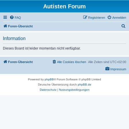
Autisten Forum
FAQ
Registrieren
Anmelden
S
Foren-Übersicht
u
Information
c
h
Dieses Board ist leider momentan nicht verfügbar.
e
Foren-Übersicht
Alle Cookies löschen
Alle Zeiten sind
UTC+02:00
Impressum
Powered by
phpBB
® Forum Software © phpBB Limited
Deutsche Übersetzung durch
phpBB.de
Datenschutz
|
Nutzungsbedingungen