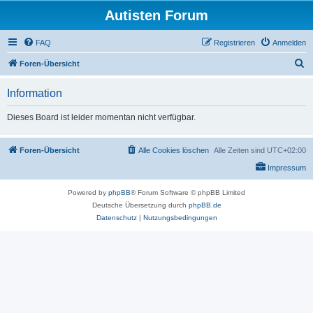
Autisten Forum
FAQ
Registrieren
Anmelden
S
Foren-Übersicht
u
Information
c
h
Dieses Board ist leider momentan nicht verfügbar.
e
Foren-Übersicht
Alle Cookies löschen
Alle Zeiten sind
UTC+02:00
Impressum
Powered by
phpBB
® Forum Software © phpBB Limited
Deutsche Übersetzung durch
phpBB.de
Datenschutz
|
Nutzungsbedingungen