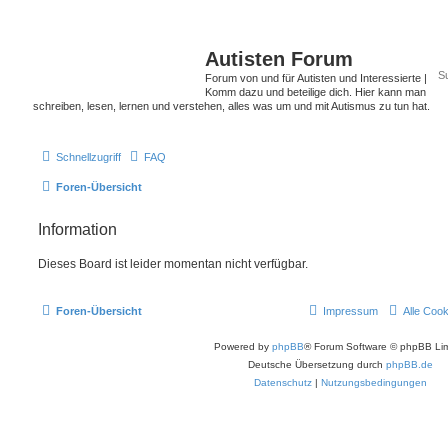
Autisten Forum
Forum von und für Autisten und Interessierte |
Komm dazu und beteilige dich. Hier kann man
schreiben, lesen, lernen und verstehen, alles was um und mit Autismus zu tun hat.
Schnellzugriff
FAQ
Foren-Übersicht
Information
Dieses Board ist leider momentan nicht verfügbar.
Foren-Übersicht
Impressum
Alle Coo
Powered by
phpBB
® Forum Software © phpBB Lim
Deutsche Übersetzung durch
phpBB.de
Datenschutz
|
Nutzungsbedingungen