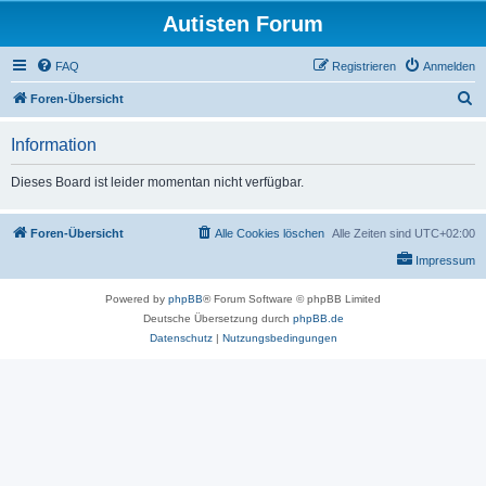
Autisten Forum
FAQ
Registrieren
Anmelden
S
Foren-Übersicht
u
Information
c
h
Dieses Board ist leider momentan nicht verfügbar.
e
Foren-Übersicht
Alle Cookies löschen
Alle Zeiten sind
UTC+02:00
Impressum
Powered by
phpBB
® Forum Software © phpBB Limited
Deutsche Übersetzung durch
phpBB.de
Datenschutz
|
Nutzungsbedingungen