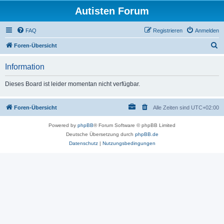
Autisten Forum
FAQ
Registrieren
Anmelden
S
Foren-Übersicht
u
Information
c
h
Dieses Board ist leider momentan nicht verfügbar.
e
Foren-Übersicht
Alle Zeiten sind
UTC+02:00
Powered by
phpBB
® Forum Software © phpBB Limited
Deutsche Übersetzung durch
phpBB.de
Datenschutz
|
Nutzungsbedingungen