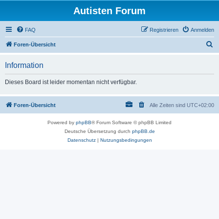
Autisten Forum
FAQ
Registrieren
Anmelden
S
Foren-Übersicht
u
Information
c
h
Dieses Board ist leider momentan nicht verfügbar.
e
Foren-Übersicht
Alle Zeiten sind
UTC+02:00
Powered by
phpBB
® Forum Software © phpBB Limited
Deutsche Übersetzung durch
phpBB.de
Datenschutz
|
Nutzungsbedingungen