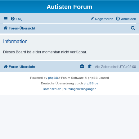
Autisten Forum
FAQ
Registrieren
Anmelden
S
Foren-Übersicht
u
Information
c
h
Dieses Board ist leider momentan nicht verfügbar.
e
Foren-Übersicht
Alle Zeiten sind
UTC+02:00
Powered by
phpBB
® Forum Software © phpBB Limited
Deutsche Übersetzung durch
phpBB.de
Datenschutz
|
Nutzungsbedingungen