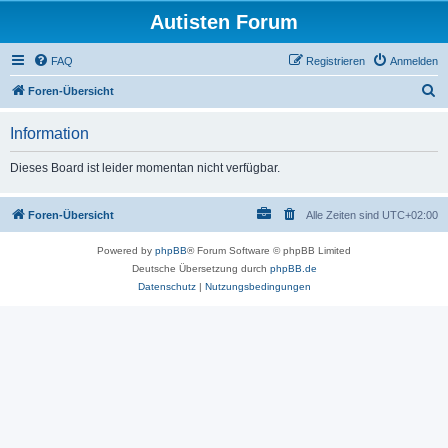
Autisten Forum
FAQ
Registrieren
Anmelden
S
Foren-Übersicht
u
Information
c
h
Dieses Board ist leider momentan nicht verfügbar.
e
Foren-Übersicht
Alle Zeiten sind
UTC+02:00
Powered by
phpBB
® Forum Software © phpBB Limited
Deutsche Übersetzung durch
phpBB.de
Datenschutz
|
Nutzungsbedingungen