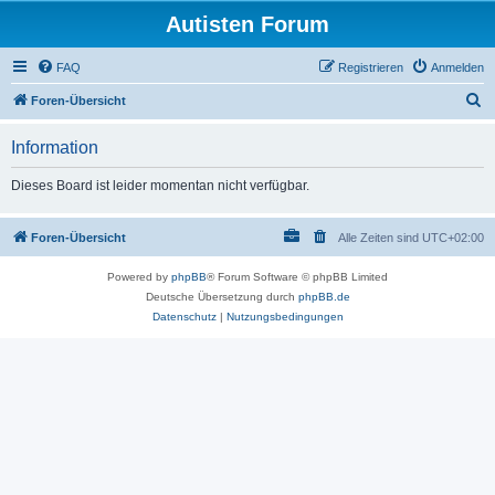
Autisten Forum
FAQ
Registrieren
Anmelden
S
Foren-Übersicht
u
Information
c
h
Dieses Board ist leider momentan nicht verfügbar.
e
Foren-Übersicht
Alle Zeiten sind
UTC+02:00
Powered by
phpBB
® Forum Software © phpBB Limited
Deutsche Übersetzung durch
phpBB.de
Datenschutz
|
Nutzungsbedingungen