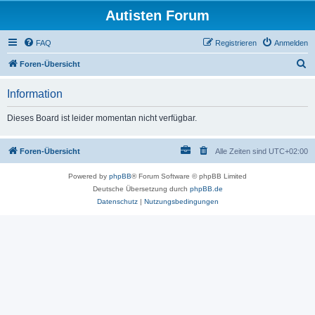
Autisten Forum
FAQ
Registrieren
Anmelden
S
Foren-Übersicht
u
Information
c
h
Dieses Board ist leider momentan nicht verfügbar.
e
Foren-Übersicht
Alle Zeiten sind
UTC+02:00
Powered by
phpBB
® Forum Software © phpBB Limited
Deutsche Übersetzung durch
phpBB.de
Datenschutz
|
Nutzungsbedingungen