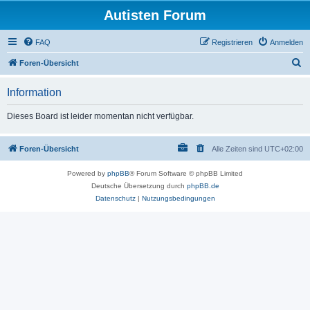
Autisten Forum
FAQ
Registrieren
Anmelden
S
Foren-Übersicht
u
Information
c
h
Dieses Board ist leider momentan nicht verfügbar.
e
Foren-Übersicht
Alle Zeiten sind
UTC+02:00
Powered by
phpBB
® Forum Software © phpBB Limited
Deutsche Übersetzung durch
phpBB.de
Datenschutz
|
Nutzungsbedingungen