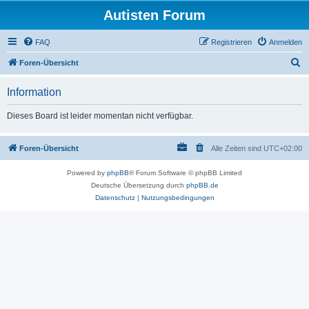
Autisten Forum
FAQ
Registrieren
Anmelden
S
Foren-Übersicht
u
Information
c
h
Dieses Board ist leider momentan nicht verfügbar.
e
Foren-Übersicht
Alle Zeiten sind
UTC+02:00
Powered by
phpBB
® Forum Software © phpBB Limited
Deutsche Übersetzung durch
phpBB.de
Datenschutz
|
Nutzungsbedingungen