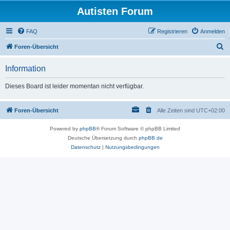
Autisten Forum
FAQ
Registrieren
Anmelden
S
Foren-Übersicht
u
Information
c
h
Dieses Board ist leider momentan nicht verfügbar.
e
Foren-Übersicht
Alle Zeiten sind
UTC+02:00
Powered by
phpBB
® Forum Software © phpBB Limited
Deutsche Übersetzung durch
phpBB.de
Datenschutz
|
Nutzungsbedingungen