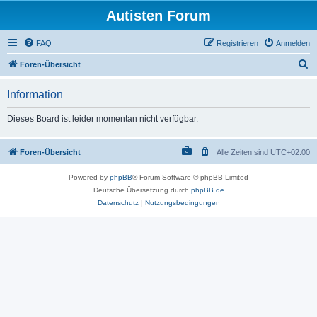
Autisten Forum
FAQ
Registrieren
Anmelden
S
Foren-Übersicht
u
Information
c
h
Dieses Board ist leider momentan nicht verfügbar.
e
Foren-Übersicht
Alle Zeiten sind
UTC+02:00
Powered by
phpBB
® Forum Software © phpBB Limited
Deutsche Übersetzung durch
phpBB.de
Datenschutz
|
Nutzungsbedingungen