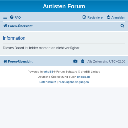
Autisten Forum
FAQ
Registrieren
Anmelden
S
Foren-Übersicht
u
Information
c
h
Dieses Board ist leider momentan nicht verfügbar.
e
Foren-Übersicht
Alle Zeiten sind
UTC+02:00
Powered by
phpBB
® Forum Software © phpBB Limited
Deutsche Übersetzung durch
phpBB.de
Datenschutz
|
Nutzungsbedingungen