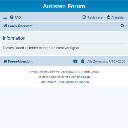
Autisten Forum
FAQ
Registrieren
Anmelden
S
Foren-Übersicht
u
Information
c
h
Dieses Board ist leider momentan nicht verfügbar.
e
Foren-Übersicht
Alle Zeiten sind
UTC+02:00
Powered by
phpBB
® Forum Software © phpBB Limited
Deutsche Übersetzung durch
phpBB.de
Datenschutz
|
Nutzungsbedingungen