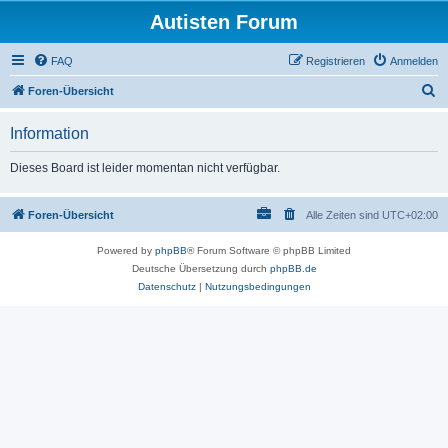
Autisten Forum
FAQ
Registrieren
Anmelden
S
Foren-Übersicht
u
Information
c
h
Dieses Board ist leider momentan nicht verfügbar.
e
Foren-Übersicht
Alle Zeiten sind
UTC+02:00
Powered by
phpBB
® Forum Software © phpBB Limited
Deutsche Übersetzung durch
phpBB.de
Datenschutz
|
Nutzungsbedingungen