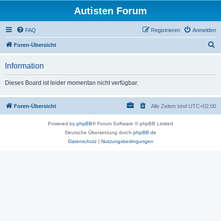
Autisten Forum
FAQ
Registrieren
Anmelden
S
Foren-Übersicht
u
Information
c
h
Dieses Board ist leider momentan nicht verfügbar.
e
Foren-Übersicht
Alle Zeiten sind
UTC+02:00
Powered by
phpBB
® Forum Software © phpBB Limited
Deutsche Übersetzung durch
phpBB.de
Datenschutz
|
Nutzungsbedingungen