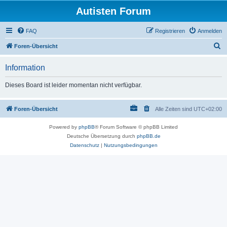
Autisten Forum
FAQ
Registrieren
Anmelden
S
Foren-Übersicht
u
Information
c
h
Dieses Board ist leider momentan nicht verfügbar.
e
Foren-Übersicht
Alle Zeiten sind
UTC+02:00
Powered by
phpBB
® Forum Software © phpBB Limited
Deutsche Übersetzung durch
phpBB.de
Datenschutz
|
Nutzungsbedingungen