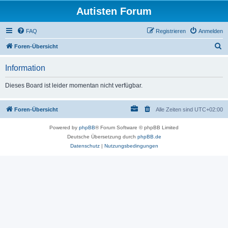
Autisten Forum
FAQ
Registrieren
Anmelden
S
Foren-Übersicht
u
Information
c
h
Dieses Board ist leider momentan nicht verfügbar.
e
Foren-Übersicht
Alle Zeiten sind
UTC+02:00
Powered by
phpBB
® Forum Software © phpBB Limited
Deutsche Übersetzung durch
phpBB.de
Datenschutz
|
Nutzungsbedingungen