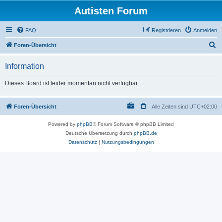
Autisten Forum
FAQ
Registrieren
Anmelden
S
Foren-Übersicht
u
Information
c
h
Dieses Board ist leider momentan nicht verfügbar.
e
Foren-Übersicht
Alle Zeiten sind
UTC+02:00
Powered by
phpBB
® Forum Software © phpBB Limited
Deutsche Übersetzung durch
phpBB.de
Datenschutz
|
Nutzungsbedingungen