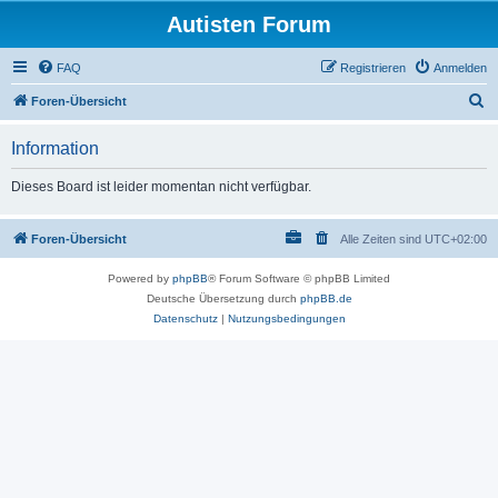
Autisten Forum
FAQ
Registrieren
Anmelden
S
Foren-Übersicht
u
Information
c
h
Dieses Board ist leider momentan nicht verfügbar.
e
Foren-Übersicht
Alle Zeiten sind
UTC+02:00
Powered by
phpBB
® Forum Software © phpBB Limited
Deutsche Übersetzung durch
phpBB.de
Datenschutz
|
Nutzungsbedingungen