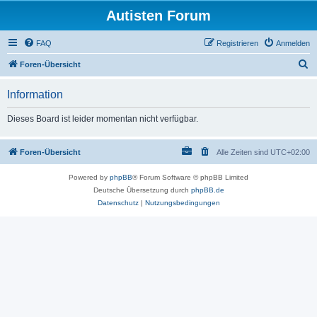
Autisten Forum
FAQ
Registrieren
Anmelden
S
Foren-Übersicht
u
Information
c
h
Dieses Board ist leider momentan nicht verfügbar.
e
Foren-Übersicht
Alle Zeiten sind
UTC+02:00
Powered by
phpBB
® Forum Software © phpBB Limited
Deutsche Übersetzung durch
phpBB.de
Datenschutz
|
Nutzungsbedingungen