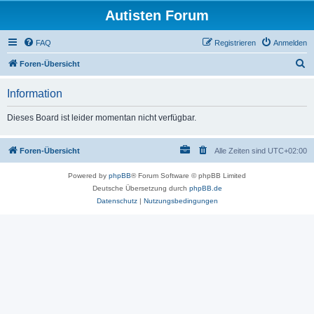
Autisten Forum
FAQ
Registrieren
Anmelden
S
Foren-Übersicht
u
Information
c
h
Dieses Board ist leider momentan nicht verfügbar.
e
Foren-Übersicht
Alle Zeiten sind
UTC+02:00
Powered by
phpBB
® Forum Software © phpBB Limited
Deutsche Übersetzung durch
phpBB.de
Datenschutz
|
Nutzungsbedingungen