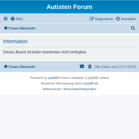
Autisten Forum
FAQ
Registrieren
Anmelden
S
Foren-Übersicht
u
Information
c
h
Dieses Board ist leider momentan nicht verfügbar.
e
Foren-Übersicht
Alle Zeiten sind
UTC+02:00
Powered by
phpBB
® Forum Software © phpBB Limited
Deutsche Übersetzung durch
phpBB.de
Datenschutz
|
Nutzungsbedingungen