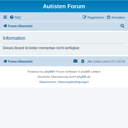
Autisten Forum
FAQ
Registrieren
Anmelden
S
Foren-Übersicht
u
Information
c
h
Dieses Board ist leider momentan nicht verfügbar.
e
Foren-Übersicht
Alle Zeiten sind
UTC+02:00
Powered by
phpBB
® Forum Software © phpBB Limited
Deutsche Übersetzung durch
phpBB.de
Datenschutz
|
Nutzungsbedingungen