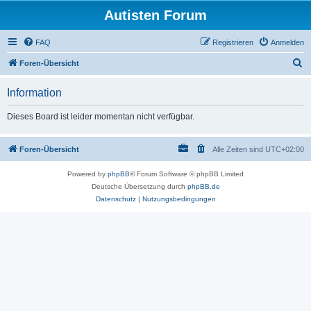
Autisten Forum
FAQ
Registrieren
Anmelden
S
Foren-Übersicht
u
Information
c
h
Dieses Board ist leider momentan nicht verfügbar.
e
Foren-Übersicht
Alle Zeiten sind
UTC+02:00
Powered by
phpBB
® Forum Software © phpBB Limited
Deutsche Übersetzung durch
phpBB.de
Datenschutz
|
Nutzungsbedingungen