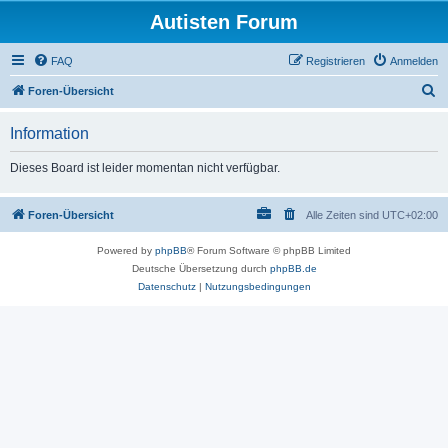
Autisten Forum
FAQ
Registrieren
Anmelden
S
Foren-Übersicht
u
Information
c
h
Dieses Board ist leider momentan nicht verfügbar.
e
Foren-Übersicht
Alle Zeiten sind
UTC+02:00
Powered by
phpBB
® Forum Software © phpBB Limited
Deutsche Übersetzung durch
phpBB.de
Datenschutz
|
Nutzungsbedingungen