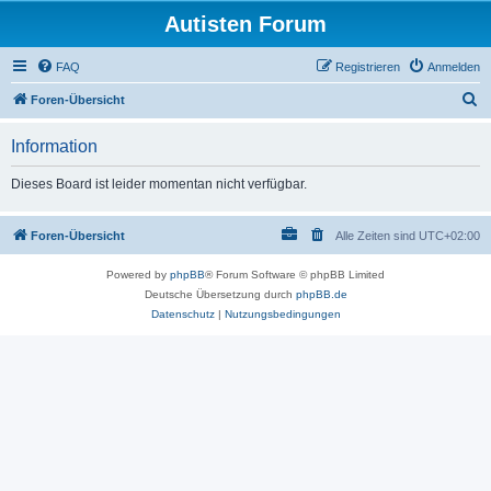
Autisten Forum
FAQ
Registrieren
Anmelden
S
Foren-Übersicht
u
Information
c
h
Dieses Board ist leider momentan nicht verfügbar.
e
Foren-Übersicht
Alle Zeiten sind
UTC+02:00
Powered by
phpBB
® Forum Software © phpBB Limited
Deutsche Übersetzung durch
phpBB.de
Datenschutz
|
Nutzungsbedingungen