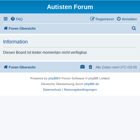
Autisten Forum
FAQ
Registrieren
Anmelden
S
Foren-Übersicht
u
Information
c
h
Dieses Board ist leider momentan nicht verfügbar.
e
Foren-Übersicht
Alle Zeiten sind
UTC+02:00
Powered by
phpBB
® Forum Software © phpBB Limited
Deutsche Übersetzung durch
phpBB.de
Datenschutz
|
Nutzungsbedingungen